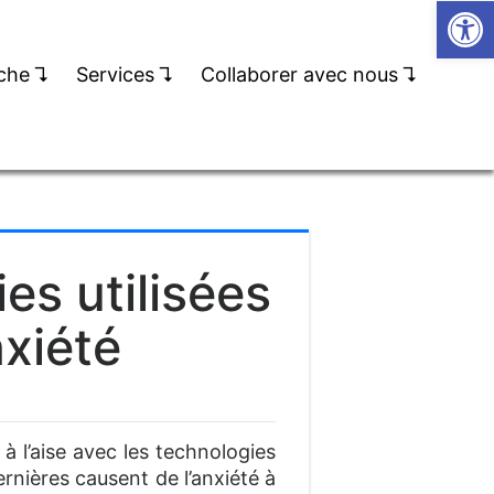
Open
che
↴
Services
↴
Collaborer avec nous
↴
es utilisées
xiété
à l’aise avec les technologies
rnières causent de l’anxiété à