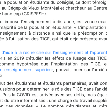
la population étudiante du collégial, ce dont témoi
t au Cégep du Vieux Montréal et chercheur au Centre 
de handicap (CRISPESH).
i impose l’enseignement à distance, est venue exace
majorité de la population étudiante. « L’implantati
enseignement à distance ainsi que la présomption q
ée à l’utilisation des TICE, qui était déjà présente av
’aide à la recherche sur l’enseignement et l’appren
is en 2019 d’étudier les effets de l’usage des TICE
 comme hypothèse que l’implantation des TICE, 
n enseignement supérieur
, pouvait jouer sur l’anxi
».
clut des étudiantes et étudiants partenaires, avait co
ssions pour déterminer le rôle des TICE dans l’anxié
. Puis la COVID est arrivée avec ses défis, mais égal
 dû être informatisés : une charge de travail supplé
ion des données. « Le nombre d’étudiantes et d’étu