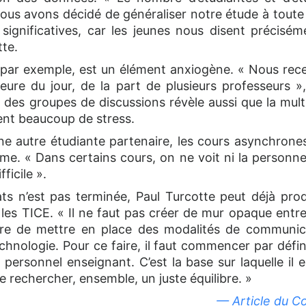
s avons décidé de généraliser notre étude à toute l
ignificatives, car les jeunes nous disent précisém
tte.
, par exemple, est un élément anxiogène. « Nous r
heure du jour, de la part de plusieurs professeurs
e des groupes de discussions révèle aussi que la multi
nt beaucoup de stress.
e autre étudiante partenaire, les cours asynchrone
me. « Dans certains cours, on ne voit ni la personne 
ficile ».
ats n’est pas terminée, Paul Turcotte peut déjà pro
 les TICE. « Il ne faut pas créer de mur opaque entre
aire de mettre en place des modalités de communica
hnologie. Pour ce faire, il faut commencer par défini
 personnel enseignant. C’est la base sur laquelle il 
 rechercher, ensemble, un juste équilibre. »
— Article du Co