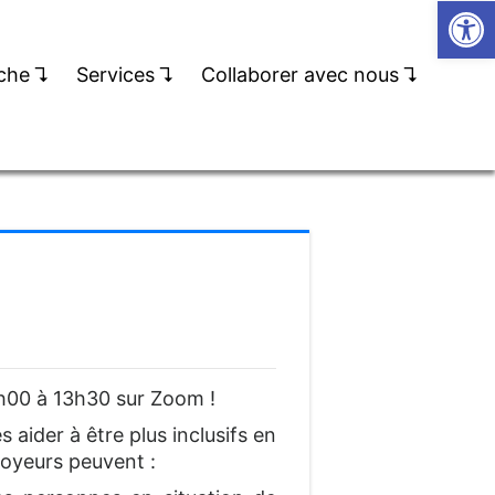
Open
che
↴
Services
↴
Collaborer avec nous
↴
2h00 à 13h30 sur Zoom !
 aider à être plus inclusifs en
loyeurs peuvent :